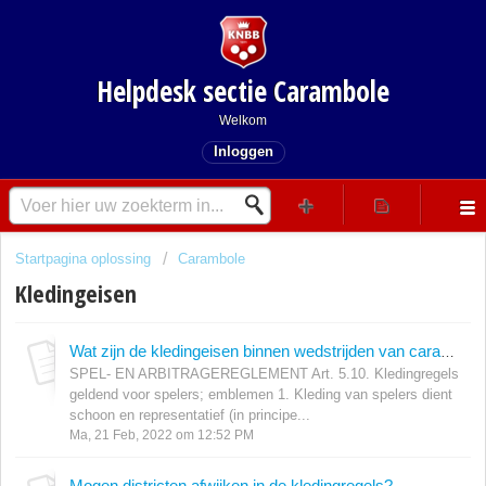
Helpdesk sectie Carambole
Welkom
Inloggen
Startpagina oplossing
Carambole
Kledingeisen
Wat zijn de kledingeisen binnen wedstrijden van carambole?
SPEL- EN ARBITRAGEREGLEMENT Art. 5.10. Kledingregels
geldend voor spelers; emblemen 1. Kleding van spelers dient
schoon en representatief (in principe...
Ma, 21 Feb, 2022 om 12:52 PM
Mogen districten afwijken in de kledingregels?