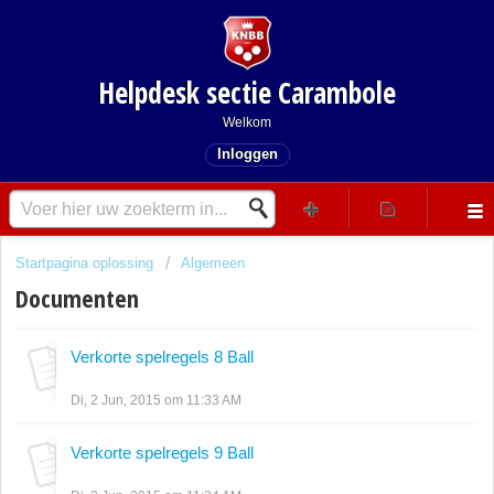
Helpdesk sectie Carambole
Welkom
Inloggen
Startpagina oplossing
Algemeen
Documenten
Verkorte spelregels 8 Ball
Di, 2 Jun, 2015 om 11:33 AM
Verkorte spelregels 9 Ball