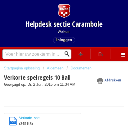
Helpdesk sectie Carambole
Welkom
Inloggen
Startpagina oplossing
Algemeen
Documenten
Verkorte spelregels 10 Ball
Afdrukken
Gewijzigd op: Di, 2 Jun, 2015 om 11:34 AM
Verkorte_spe...
DOC
(345 KB)