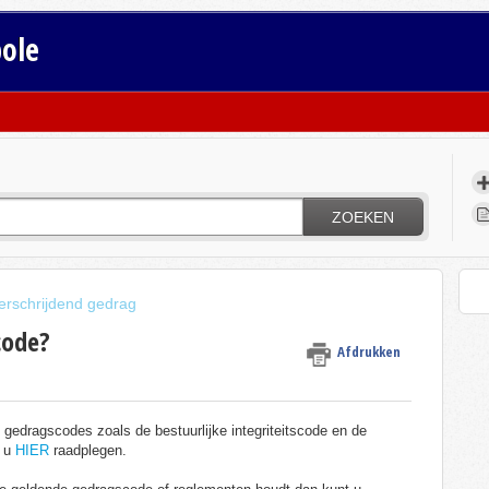
bole
ZOEKEN
rschrijdend gedrag
code?
Afdrukken
edragscodes zoals de bestuurlijke integriteitscode en de
t u
HIER
raadplegen.