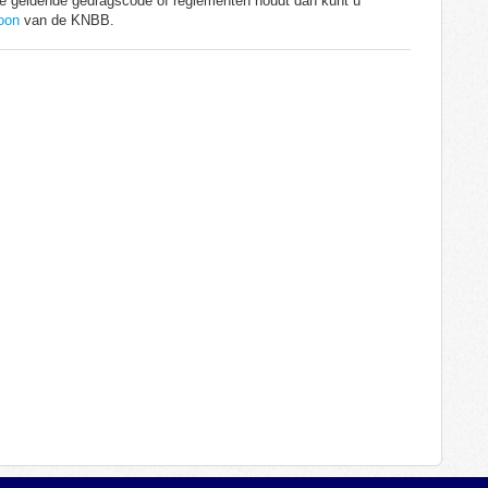
n de geldende gedragscode of reglementen houdt dan kunt u
oon
van de KNBB.