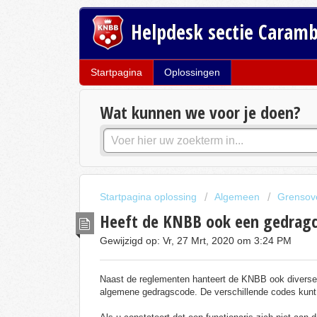
Helpdesk sectie Caram
Startpagina
Oplossingen
Wat kunnen we voor je doen?
Startpagina oplossing
Algemeen
Grensove
Heeft de KNBB ook een gedrag
Gewijzigd op: Vr, 27 Mrt, 2020 om 3:24 PM
Naast de reglementen hanteert de KNBB ook diverse g
algemene gedragscode. De verschillende codes kun