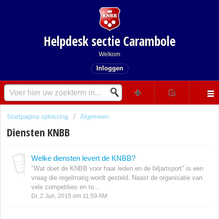
Helpdesk sectie Carambole
Welkom
Inloggen
Startpagina oplossing
Algemeen
Diensten KNBB
Welke diensten levert de KNBB?
"Wat doet de KNBB voor haar leden en de biljartsport" is een
vraag die regelmatig wordt gesteld. Naast de organisatie van
vele competities en to...
Di, 2 Jun, 2015 om 11:59 AM