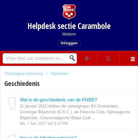
Helpdesk sectie Carambole
Welkom
Inloggen
Startpagina oplossing
Algemeen
Geschiedenis
Wat is de geschiedenis van de KNBB?
11 januari 1911 hebben de verenigingen BV Amsterdam,
Groninger Biljartclub (G.B.C.), de Friesche Club, Nijmeegsche
Biljartclub, Gravenhaagsche Biljart Club ...
Wo, 7 Jun, 2017 om 3:14 PM
Hoe is de biljarten ontstaan?