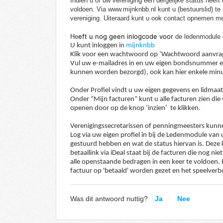
Indien u of uw vereniging een dergelijke status hee
voldoen. Via www.mijnknbb.nl kunt u (bestuurslid) te 
vereniging. Uiteraard kunt u ook contact opnemen me
eft u nog geen inlogcode voor
He
de ledenmodule 
U kunt inloggen in
mijnknbb
Klik voor een wachtwoord op ‘Wachtwoord aanvra
Vul uw e-mailadres in en uw eigen bondsnummer e
kunnen worden bezorgd), ook kan hier enkele minut
Onder Profiel vindt u uw eigen gegevens en lidmaa
Onder “Mijn facturen” kunt u alle facturen zien die
openen door op de knop ‘inzien’ te klikken.
Verenigingssecretarissen of penningmeesters kunne
Log via uw eigen profiel in bij de Ledenmodule van u
gestuurd hebben en wat de status hiervan is. Deze 
betaallink via iDeal staat bij de facturen die nog n
alle openstaande bedragen in een keer te voldoen. B
factuur op 'betaald' worden gezet en het speelverb
Was dit antwoord nuttig?
Ja
Nee