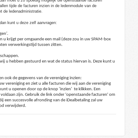
ft dan moet u zo spoedig mogelijk uw openstaande facturen
allen tijde de facturen inzien in de ledenmodule van de
t de ledenadministratie.
dan kunt u deze zelf aanvragen:
gen’.
n u krijgt per omgaande een mail (deze zou in uw SPAM-box
en verwerkingstijd tussen zitten.
tschappen.
 wij u hebben gestuurd en wat de status hiervan is. Deze kunt u
n ook de gegevens van de vereniging inzien:
w vereniging en ziet u alle facturen die wij aan de vereniging
kunt u openen door op de knop ‘inzien’ te klikken. Een
iet voldaan zijn. Gebruik de link onder 'openstaande facturen' om
ij een succesvolle afronding van de iDealbetaling zal uw
od verwijderd.