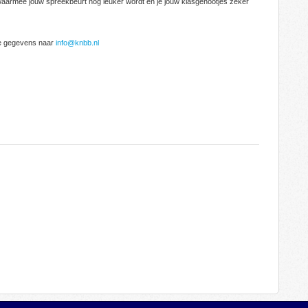
waarmee jouw spreekbeurt nog leuker wordt en je jouw klasgenootjes zeker
de gegevens naar
info@knbb.nl