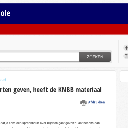
bole
ZOEKEN
eurt
jarten geven, heeft de KNBB materiaal
Afdrukken
k dat je zelfs een spreekbeurt over biljarten gaat geven? Laat het ons dan