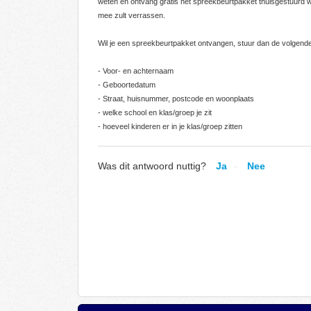
weten en ontvang gratis het spreekbeurtpakket thuisgestuurd 
mee zult verrassen.
Wil je een spreekbeurtpakket ontvangen, stuur dan de volgen
- Voor- en achternaam
- Geboortedatum
- Straat, huisnummer, postcode en woonplaats
- welke school en klas/groep je zit
- hoeveel kinderen er in je klas/groep zitten
Was dit antwoord nuttig?
Ja
Nee