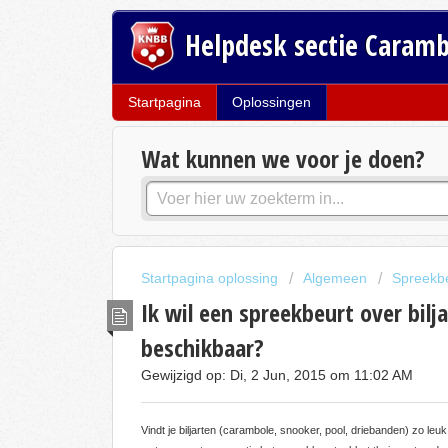
Helpdesk sectie Caram
Startpagina
Oplossingen
Wat kunnen we voor je doen?
Startpagina oplossing
Algemeen
Spreekb
Ik wil een spreekbeurt over bil
beschikbaar?
Gewijzigd op: Di, 2 Jun, 2015 om 11:02 AM
Vindt je biljarten (carambole, snooker, pool, driebanden) zo leu