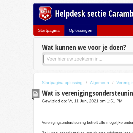
Helpdesk sectie Caram
Startpagina
Oplossingen
Wat kunnen we voor je doen?
Startpagina oplossing
Algemeen
Verenigi
Wat is verenigingsondersteuni
Gewijzigd op: Vr, 11 Jun, 2021 om 1:51 PM
Verenigingsondersteuning betreft alle mogelijke ond